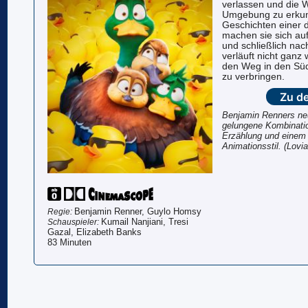
verlassen und die W
Umgebung zu erkund
Geschichten einer 
machen sie sich au
und schließlich nac
verläuft nicht ganz 
den Weg in den Sü
zu verbringen.
Zu de
Benjamin Renners neu
gelungene Kombinati
Erzählung und einem
Animationsstil. (Lovi
Benjamin Renner, Guylo Homsy
Regie:
Kumail Nanjiani, Tresi
Schauspieler:
Gazal, Elizabeth Banks
83 Minuten