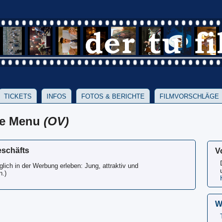
TICKETS
INFOS
FOTOS & BERICHTE
FILMVORSCHLÄGE
he Menu
(OV)
eschäfts
V
glich in der Werbung erleben: Jung, attraktiv und
n.)
W