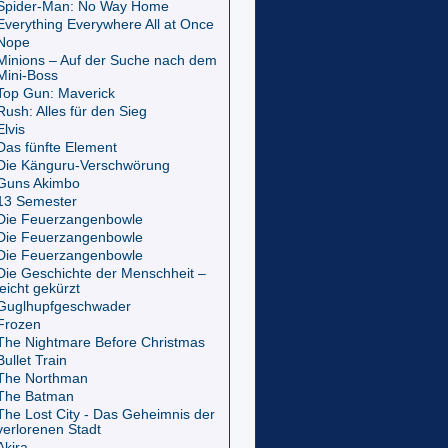
Spider-Man: No Way Home
Everything Everywhere All at Once
Nope
Minions – Auf der Suche nach dem
Mini-Boss
Top Gun: Maverick
Rush: Alles für den Sieg
Elvis
Das fünfte Element
Die Känguru-Verschwörung
Guns Akimbo
13 Semester
Die Feuerzangenbowle
Die Feuerzangenbowle
Die Feuerzangenbowle
Die Geschichte der Menschheit –
leicht gekürzt
Guglhupfgeschwader
Frozen
The Nightmare Before Christmas
Bullet Train
The Northman
The Batman
The Lost City - Das Geheimnis der
verlorenen Stadt
Akira