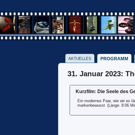
PROGRAMM
AKTUELLES
31. Januar 2023: T
Kurzfilm: Die Seele des G
Ein modernes Paar, wie wir es tä
markenbewusst. (Länge: 8:06 Mi