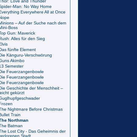
Thor: Love and Thunder
Spider-Man: No Way Home
Everything Everywhere All at Once
Nope
Minions – Auf der Suche nach dem
Mini-Boss
Top Gun: Maverick
Rush: Alles für den Sieg
Elvis
Das fünfte Element
Die Känguru-Verschwörung
Guns Akimbo
13 Semester
Die Feuerzangenbowle
Die Feuerzangenbowle
Die Feuerzangenbowle
Die Geschichte der Menschheit –
leicht gekürzt
Guglhupfgeschwader
Frozen
The Nightmare Before Christmas
Bullet Train
The Northman
The Batman
The Lost City - Das Geheimnis der
verlorenen Stadt