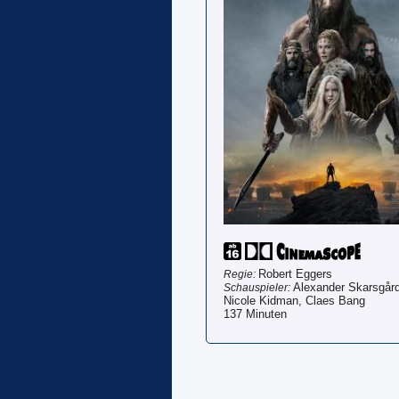
Robert Eggers
Regie:
Alexander Skarsgård
Schauspieler:
Nicole Kidman, Claes Bang
137 Minuten