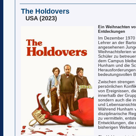
The Holdovers
USA (2023)
Ein Weihnachten vol
Entdeckungen
Im Dezember 1970 i
Lehrer an der Bart
angesehenen Junge
Weihnachtsferien w
Schüler zu betreuen
dem Campus bleiben
Hunham und die Sch
Herausforderungen 
bedeutungsvollen 
Zwischen strengen
persönlichen Konflik
von Ereignissen, di
innerhalb der Grupp
sondern auch die i
und Lebensansichten
Während Hunham ve
disziplinarische Re
zu vermitteln, ents
Entwicklungen, die
bisherigen Weltans