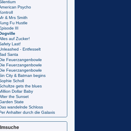
Silentium
American Psycho
Kontroll
Mr & Mrs Smith
Kung Fu Hustle
Episode III
Dogville
Alles auf Zucker!
Safety Last!
Unleashed - Entfesselt
Bad Santa
Die Feuerzangenbowle
Die Feuerzangenbowle
Die Feuerzangenbowle
Sin City & Batman begins
Sophie Scholl
Schultze gets the blues
Million Dollar Baby
After the Sunset
Garden State
Das wandelnde Schloss
Per Anhalter durch die Galaxis
ilmsuche