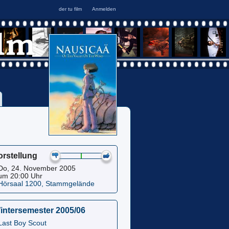
orstellung
Do, 24. November 2005
um 20:00 Uhr
Hörsaal 1200, Stammgelände
intersemester 2005/06
Last Boy Scout