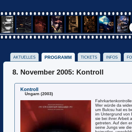
PROGRAMM
AKTUELLES
TICKETS
INFOS
FO
8. November 2005: Kontroll
Kontroll
Ungarn (2003)
Fahrkartenkontroll
Wer würde da wider
um Bulcsu hat es b
im Untergrund von
sie bei ihrer Arbei
getreten. Auf den e
seine Jungs wie die
heimatlos, ungebilde