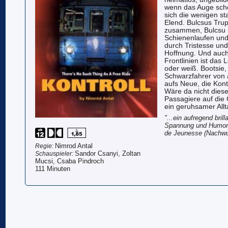
wenn das Auge schon
sich die wenigen s
Elend. Bulcsus Tru
zusammen, Bulcsu i
Schienenlaufen und
durch Tristesse und
Hoffnung. Und auch
Frontlinien ist das
oder weiß. Bootsie,
Schwarzfahrer von a
aufs Neue, die Kont
Wäre da nicht diese
Passagiere auf die G
ein geruhsamer Allt
"...ein aufregend bri
Spannung und Humor" 
de Jeunesse (Nachwu
Nimrod Antal
Regie:
Sandor Csanyi, Zoltan
Schauspieler:
Mucsi, Csaba Pindroch
111 Minuten