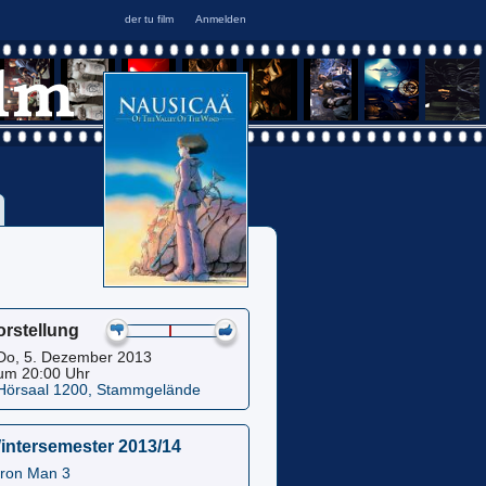
orstellung
Do, 5. Dezember 2013
um 20:00 Uhr
Hörsaal 1200, Stammgelände
intersemester 2013/14
Iron Man 3