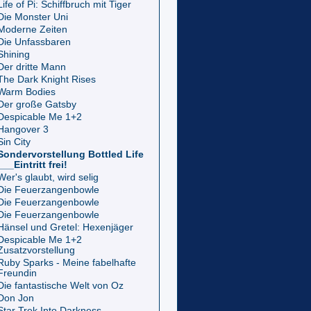
Life of Pi: Schiffbruch mit Tiger
Die Monster Uni
Moderne Zeiten
Die Unfassbaren
Shining
Der dritte Mann
The Dark Knight Rises
Warm Bodies
Der große Gatsby
Despicable Me 1+2
Hangover 3
Sin City
Sondervorstellung Bottled Life
___Eintritt frei!
Wer's glaubt, wird selig
Die Feuerzangenbowle
Die Feuerzangenbowle
Die Feuerzangenbowle
Hänsel und Gretel: Hexenjäger
Despicable Me 1+2
Zusatzvorstellung
Ruby Sparks - Meine fabelhafte
Freundin
Die fantastische Welt von Oz
Don Jon
Star Trek Into Darkness