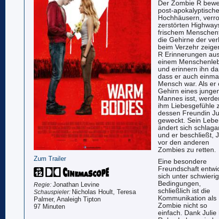
Der Zombie R beweg
post-apokalyptische
Hochhäusern, verro
zerstörten Highway
frischem Menschenf
die Gehirne der ve
beim Verzehr zeige
R Erinnerungen au
einem Menschenle
und erinnern ihn da
dass er auch einmal
Mensch war. Als er
Gehirn eines junge
Mannes isst, werde
ihm Liebesgefühle 
dessen Freundin Ju
geweckt. Sein Leb
ändert sich schlagar
und er beschließt, J
vor den anderen
Zombies zu retten.
Zum Trailer
Eine besondere
Freundschaft entwic
sich unter schwieri
Bedingungen,
Jonathan Levine
Regie:
schließlich ist die
Nicholas Hoult, Teresa
Schauspieler:
Kommunikation als
Palmer, Analeigh Tipton
Zombie nicht so
97 Minuten
einfach. Dank Julie 