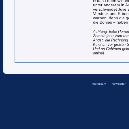
R das Leben wieder
unter anderem in A
verschwindet Juli
Versteck und R besc
warnen, denn die ge
die Bonies – haben 
Achtung, liebe Horro
Zombie jetzt zum rom
Angst, die Rechnung 
Kinofilm vor großen 
Und an Gehirnen gekn
online)