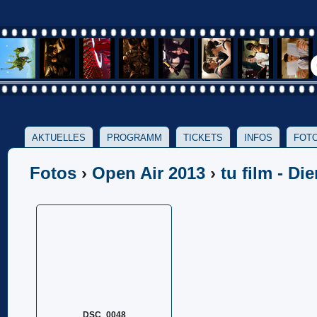
AKTUELLES
PROGRAMM
TICKETS
INFOS
FOTO
Fotos
›
Open Air 2013
›
tu film - Di
DSC_0048