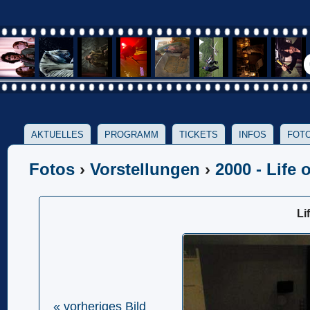
AKTUELLES
PROGRAMM
TICKETS
INFOS
FOTO
Fotos
›
Vorstellungen
›
2000 - Life 
Li
« vorheriges Bild