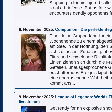
Stepping in for his injured coll
steal a briefcase. But as fate w
encounters deadly opponents fro
6. November 2025:
Companion - Die perfekte Beg
Eine kleine Gruppe fährt für ei
Wochenende zu einem abgesc
am See, in der Hoffnung, den St
sich zu lassen. Zunächst gibt e
Flirts und schwelende Rivalität
Linien ziehen sich durch die Fr
Gefallen, unausgesprochene G
erschütterndes Ereignis kippt 
eine überraschende Wahrheit ü
kommt ans...
9. November 2025:
League of Legends: Worlds Fi
livestream)
Get ready for an explosive sh