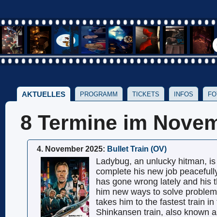
AKTUELLES
PROGRAMM
TICKETS
INFOS
FO
8 Termine im Nove
4. November 2025:
Bullet Train (OV)
Ladybug, an unlucky hitman, is
complete his new job peaceful
has gone wrong lately and his 
him new ways to solve problems
takes him to the fastest train in
Shinkansen train, also known as