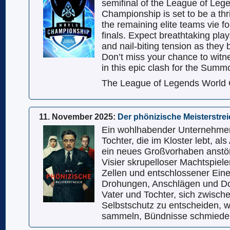
semifinal of the League of Leg
Championship is set to be a thri
the remaining elite teams vie fo
finals. Expect breathtaking plays
and nail-biting tension as they 
Don’t miss your chance to witn
in this epic clash for the Summ
The League of Legends World 
11. November 2025:
Der phönizische Meisterstre
Ein wohlhabender Unternehmer 
Tochter, die im Kloster lebt, als 
ein neues Großvorhaben anstöß
Visier skrupelloser Machtspiele
Zellen und entschlossener Eine
Drohungen, Anschlägen und Do
Vater und Tochter, sich zwische
Selbstschutz zu entscheiden, 
sammeln, Bündnisse schmieden