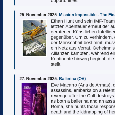
opportunities.
25. November 2025:
Mission Impossible - The Fi
Ethan Hunt und sein IMF-Team 
letzten Abenteuer erneut der a
geratenen Künstlichen Intelligen
gegenüber. Um zu verhindern, d
der Menschheit bestimmt, müss
ein Netz aus Verrat, Geheimnis
Allianzen kämpfen, während ei
Kontinente hinweg beginnt, die 
stellt.
27. November 2025:
Ballerina (OV)
Eve Macarro (Ana de Armas), d
assassins, embarks on a relent
revenge after the Cult destroys 
as both a ballerina and an ass
Roma, she hunts those responsi
death and the kidnapping of he