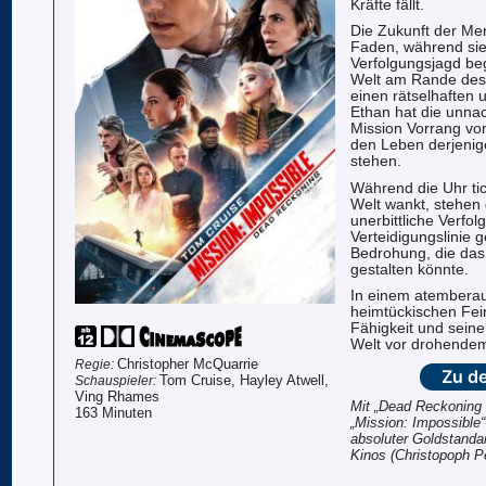
Kräfte fällt.
Die Zukunft der Me
Faden, während sie
Verfolgungsjagd be
Welt am Rande des 
einen rätselhaften 
Ethan hat die unna
Mission Vorrang vor
den Leben derjenig
stehen.
Während die Uhr tic
Welt wankt, stehen 
unerbittliche Verfo
Verteidigungslinie 
Bedrohung, die das
gestalten könnte.
In einem atembera
heimtückischen Fei
Fähigkeit und sein
Welt vor drohendem
Christopher McQuarrie
Regie:
Zu de
Tom Cruise, Hayley Atwell,
Schauspieler:
Ving Rhames
Mit „Dead Reckoning T
163 Minuten
„Mission: Impossible“
absoluter Goldstanda
Kinos (Christopoph Pe