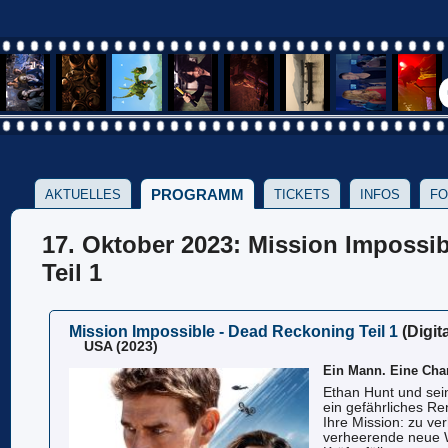
PROGRAMM
AKTUELLES
TICKETS
INFOS
FO
17. Oktober 2023: Mission Impossi
Teil 1
Mission Impossible - Dead Reckoning Teil 1
(Digita
USA (2023)
Ein Mann. Eine Cha
Ethan Hunt und sei
ein gefährliches R
Ihre Mission: zu ve
verheerende neue W